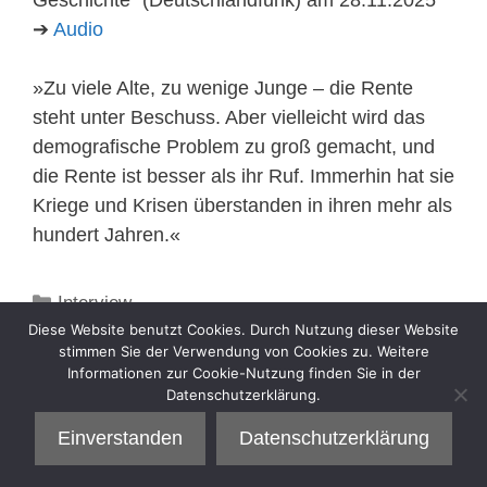
➔
Audio
»Zu viele Alte, zu wenige Junge – die Rente
steht unter Beschuss. Aber vielleicht wird das
demografische Problem zu groß gemacht, und
die Rente ist besser als ihr Ruf. Immerhin hat sie
Kriege und Krisen überstanden in ihren mehr als
hundert Jahren.«
Kategorien
Interview
Diese Website benutzt Cookies. Durch Nutzung dieser Website
stimmen Sie der Verwendung von Cookies zu. Weitere
Informationen zur Cookie-Nutzung finden Sie in der
Datenschutzerklärung.
Einverstanden
Datenschutzerklärung