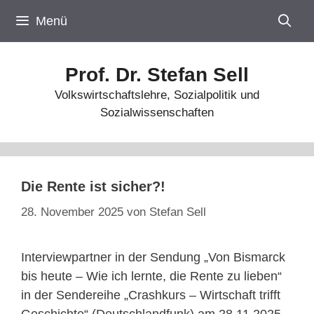
Zum
Menü
Inhalt
springen
Prof. Dr. Stefan Sell
Volkswirtschaftslehre, Sozialpolitik und
Sozialwissenschaften
Die Rente ist sicher?!
28. November 2025
von
Stefan Sell
Interviewpartner in der Sendung „Von Bismarck
bis heute – Wie ich lernte, die Rente zu lieben“
in der Sendereihe „Crashkurs – Wirtschaft trifft
Geschichte“ (Deutschlandfunk) am 28.11.2025