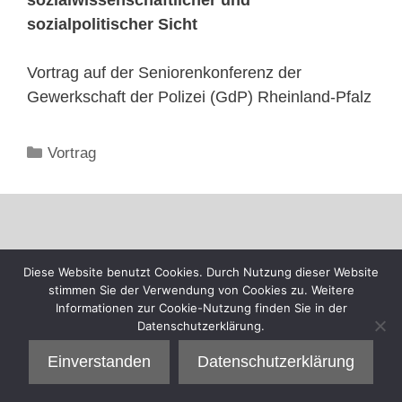
sozialpolitischer Sicht
Vortrag auf der Seniorenkonferenz der
Gewerkschaft der Polizei (GdP) Rheinland-Pfalz
Kategorien
Vortrag
Diese Website benutzt Cookies. Durch Nutzung dieser Website
stimmen Sie der Verwendung von Cookies zu. Weitere
Informationen zur Cookie-Nutzung finden Sie in der
Datenschutzerklärung.
Einverstanden
Datenschutzerklärung