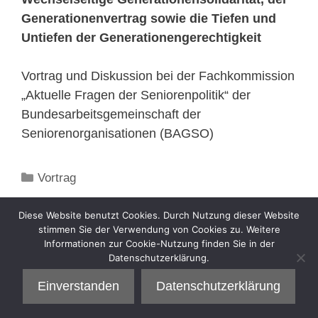
Generationenvertrag sowie die Tiefen und
Untiefen der Generationengerechtigkeit
Vortrag und Diskussion bei der Fachkommission
„Aktuelle Fragen der Seniorenpolitik“ der
Bundesarbeitsgemeinschaft der
Seniorenorganisationen (BAGSO)
Kategorien
Vortrag
Diese Website benutzt Cookies. Durch Nutzung dieser Website
stimmen Sie der Verwendung von Cookies zu. Weitere
Informationen zur Cookie-Nutzung finden Sie in der
Datenschutzerklärung.
Einverstanden
Datenschutzerklärung