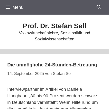
Zum
Menü
Inhalt
springen
Prof. Dr. Stefan Sell
Volkswirtschaftslehre, Sozialpolitik und
Sozialwissenschaften
Die unmögliche 24-Stunden-Betreuung
14. September 2025
von
Stefan Sell
Interviewpartner im Artikel von Daniela
Hungbaur: „80 bis 90 Prozent werden schwarz
in Deutschland vermittelt“: Wenn Hilfe rund um
die Uhr nötig ist, in: Augsburger Allgemeine,