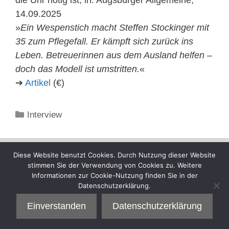
14.09.2025
»
Ein Wespenstich macht Steffen Stockinger mit
35 zum Pflegefall. Er kämpft sich zurück ins
Leben. Betreuerinnen aus dem Ausland helfen –
doch das Modell ist umstritten.
«
➔
Artikel
(€)
Kategorien
Interview
Diese Website benutzt Cookies. Durch Nutzung dieser Website
stimmen Sie der Verwendung von Cookies zu. Weitere
Informationen zur Cookie-Nutzung finden Sie in der
Datenschutzerklärung.
Einverstanden
Datenschutzerklärung