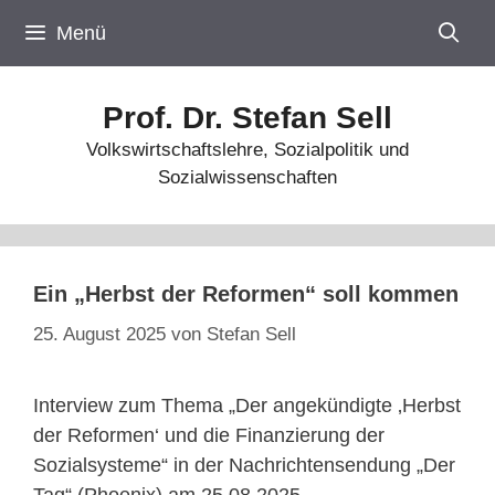
Zum
Menü
Inhalt
springen
Prof. Dr. Stefan Sell
Volkswirtschaftslehre, Sozialpolitik und
Sozialwissenschaften
Ein „Herbst der Reformen“ soll kommen
25. August 2025
von
Stefan Sell
Interview zum Thema „Der angekündigte ‚Herbst
der Reformen‘ und die Finanzierung der
Sozialsysteme“ in der Nachrichtensendung „Der
Tag“ (Phoenix) am 25.08.2025