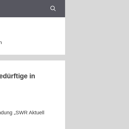
n
dürftige in
endung „SWR Aktuell