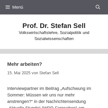
Zum
Menü
Inhalt
springen
Prof. Dr. Stefan Sell
Volkswirtschaftslehre, Sozialpolitik und
Sozialwissenschaften
Mehr arbeiten?
15. Mai 2025
von
Stefan Sell
Interviewpartner im Beitrag „Aufschwung im
Sommer: Müssen wir uns nur mehr
anstrengen?“ in der Nachrichtensendung
„Aktuelle Stunde“ (WDR-Fernsehen) am