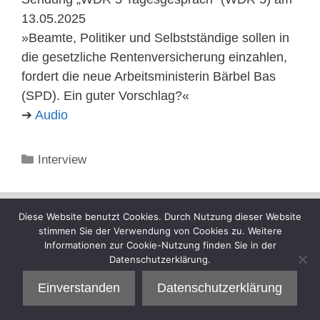
13.05.2025
»Beamte, Politiker und Selbstständige sollen in
die gesetzliche Rentenversicherung einzahlen,
fordert die neue Arbeitsministerin Bärbel Bas
(SPD). Ein guter Vorschlag?«
➔
Audio
Kategorien
Interview
Diese Website benutzt Cookies. Durch Nutzung dieser Website
stimmen Sie der Verwendung von Cookies zu. Weitere
Informationen zur Cookie-Nutzung finden Sie in der
Datenschutzerklärung.
Einverstanden
Datenschutzerklärung