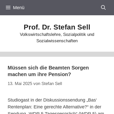
Zum
Menü
Inhalt
springen
Prof. Dr. Stefan Sell
Volkswirtschaftslehre, Sozialpolitik und
Sozialwissenschaften
Müssen sich die Beamten Sorgen
machen um ihre Pension?
13. Mai 2025
von
Stefan Sell
Studiogast in der Diskussionssendung „Bas‘
Rentenplan: Eine gerechte Alternative?“ in der
Sendung „WDR 5 Tagesgespräch“ (WDR 5) am