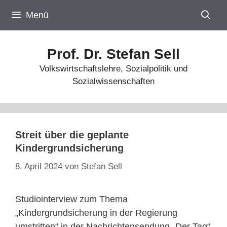
Zum
Menü
Inhalt
springen
Prof. Dr. Stefan Sell
Volkswirtschaftslehre, Sozialpolitik und
Sozialwissenschaften
Streit über die geplante
Kindergrundsicherung
8. April 2024
von
Stefan Sell
Studiointerview zum Thema
„Kindergrundsicherung in der Regierung
umstritten“ in der Nachrichtensendung „Der Tag“