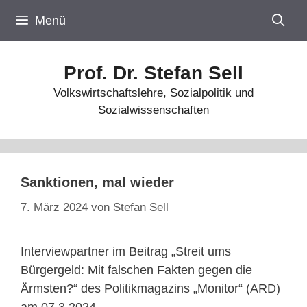
Zum
Menü
Inhalt
springen
Prof. Dr. Stefan Sell
Volkswirtschaftslehre, Sozialpolitik und
Sozialwissenschaften
Sanktionen, mal wieder
7. März 2024
von
Stefan Sell
Interviewpartner im Beitrag „Streit ums
Bürgergeld: Mit falschen Fakten gegen die
Ärmsten?“ des Politikmagazins „Monitor“ (ARD)
am 07.3.2024