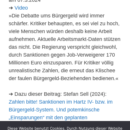
➔
Video
»Die Debatte ums Bürgergeld wird immer
schärfer. Kritiker behaupten, es sei viel zu hoch,
viele Menschen würden deshalb keine Arbeit
aufnehmen. Aktuelle Arbeitsmarkt-Daten stützen
das nicht. Die Regierung verspricht gleichwohl,
durch Sanktionen gegen Job-Verweigerer 170
Millionen Euro einzusparen. Für Kritiker völlig
unrealistische Zahlen, die erneut das Klischee
der faulen Bürgergeld-Beziehenden bedienen.«
➔ Dazu dieser Beitrag: Stefan Sell (2024):
Zahlen bitte! Sanktionen im Hartz IV- bzw. im
Bürgergeld-System. Und potemkinsche
„Einsparungen“ mit den geplanten
Verschärfungen der Sanktionen im SGB II
, in:
Diese Website benutzt Cookies. Durch Nutzung dieser Website