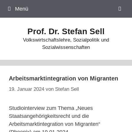
Zum
Menü
Inhalt
springen
Prof. Dr. Stefan Sell
Volkswirtschaftslehre, Sozialpolitik und
Sozialwissenschaften
Arbeitsmarktintegration von Migranten
19. Januar 2024
von
Stefan Sell
Studiointerview zum Thema „Neues
Staatsangehörigkeitsrecht und die
Arbeitsmarktintegration von Migranten“
(Phoenix) am 19.01.2024