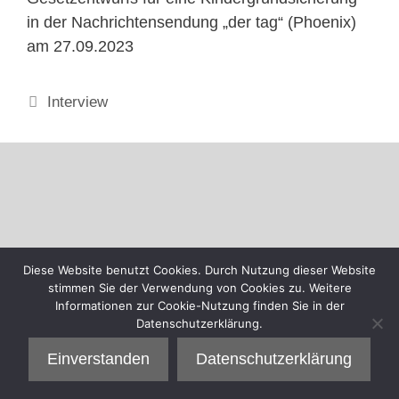
in der Nachrichtensendung „der tag“ (Phoenix)
am 27.09.2023
Kategorien
Interview
Diese Website benutzt Cookies. Durch Nutzung dieser Website
stimmen Sie der Verwendung von Cookies zu. Weitere
Informationen zur Cookie-Nutzung finden Sie in der
Datenschutzerklärung.
Einverstanden
Datenschutzerklärung