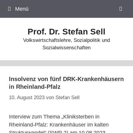
Zum
Menü
Inhalt
springen
Prof. Dr. Stefan Sell
Volkswirtschaftslehre, Sozialpolitik und
Sozialwissenschaften
Insolvenz von fünf DRK-Krankenhäusern
in Rheinland-Pfalz
10. August 2023
von
Stefan Sell
Interview zum Thema „Kliniksterben in
Rheinland-Pfalz: Krankenhäuser im kalten
Strukturwandel“ (SWR 2) am 10.08.2023