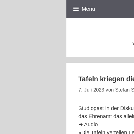
Zum
Menü
Inhalt
springen
Tafeln kriegen di
7. Juli 2023
von
Stefan S
Studiogast in der Dis
das Ehrenamt das alle
➔ Audio
»Die Tafeln verteilen 