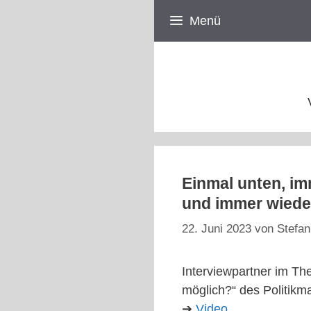
Zum
Menü
Inhalt
springen
Einmal unten, im
und immer wiede
22. Juni 2023
von
Stefan
Interviewpartner im The
möglich?“ des Politik
➔
Video