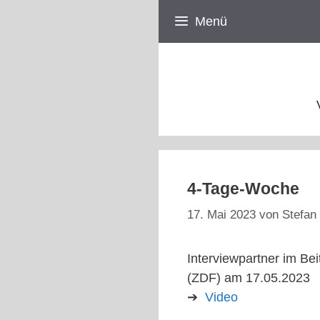
Zum
Menü
Inhalt
springen
4-Tage-Woche
17. Mai 2023
von
Stefan 
Interviewpartner im Be
(ZDF) am 17.05.2023
➔
Video