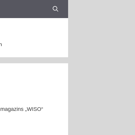
n
ftsmagazins „WISO“