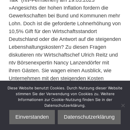
»Angesichts der hohen Inflation fordern die
Gewerkschaften bei Bund und Kommunen mehr
Lohn. Doch ist die geforderte Lohnerhöhung von
10,5% Gift für den Wirtschaftsstandort
Deutschland oder die Antwort auf die steigenden
Lebenshaltungskosten? Zu diesen Fragen
diskutieren ntv Wirtschaftschef Ulrich Reitz und
ntv Börsenexpertin Nancy Lanzendörfer mit
ihren Gästen. Sie wagen einen Ausblick, wie
Unternehmen mit den steigenden Kosten
umgehen könnten.«
Diese Website benutzt Cookies. Durch Nutzung dieser Website
stimmen Sie der Verwendung von Cookies zu. Weitere
Informationen zur Cookie-Nutzung finden Sie in der
Kategorien
Interview
Datenschutzerklärung.
Einverstanden
Datenschutzerklärung