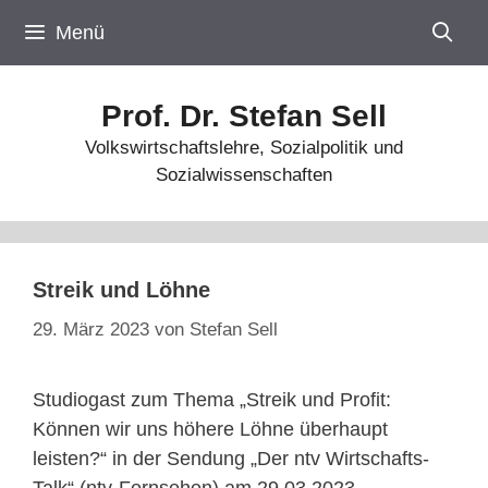
Zum
Menü
Inhalt
springen
Prof. Dr. Stefan Sell
Volkswirtschaftslehre, Sozialpolitik und
Sozialwissenschaften
Streik und Löhne
29. März 2023
von
Stefan Sell
Studiogast zum Thema „Streik und Profit:
Können wir uns höhere Löhne überhaupt
leisten?“ in der Sendung „Der ntv Wirtschafts-
Talk“ (ntv-Fernsehen) am 29.03.2023