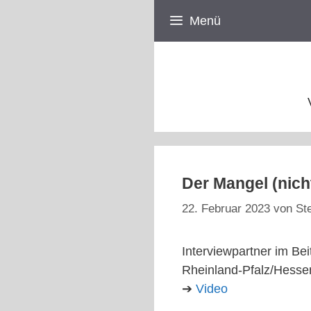
Zum
Menü
Inhalt
springen
Der Mangel (nich
22. Februar 2023
von
St
Interviewpartner im Be
Rheinland-Pfalz/Hesse
➔
Video