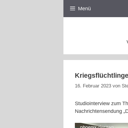
Zum
Menü
Inhalt
springen
Kriegsflüchtling
16. Februar 2023
von
St
Studiointerview zum Th
Nachrichtensendung „D