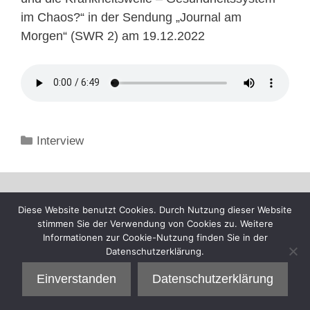
im Chaos?“ in der Sendung „Journal am
Morgen“ (SWR 2) am 19.12.2022
Kategorien
Interview
Diese Website benutzt Cookies. Durch Nutzung dieser Website
stimmen Sie der Verwendung von Cookies zu. Weitere
Informationen zur Cookie-Nutzung finden Sie in der
Datenschutzerklärung.
Einverstanden
Datenschutzerklärung