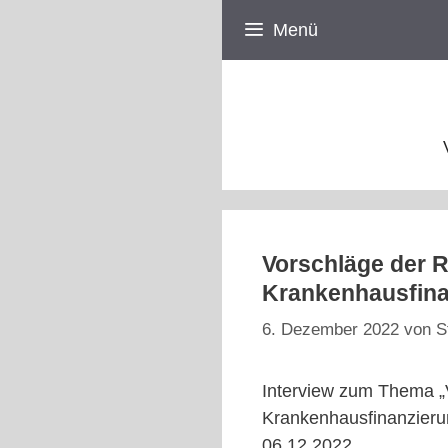
Zum
Menü
Inhalt
springen
Vorschläge der 
Krankenhausfina
6. Dezember 2022
von
S
Interview zum Thema „
Krankenhausfinanzierun
06.12.2022