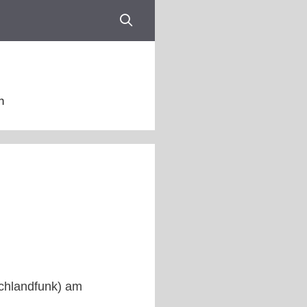
n
schlandfunk) am