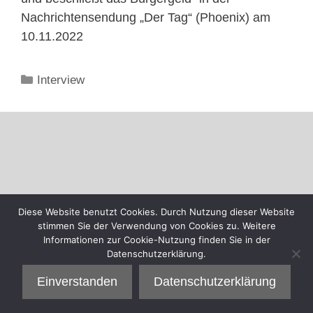
Nachrichtensendung „Der Tag“ (Phoenix) am
10.11.2022
Kategorien
Interview
Diese Website benutzt Cookies. Durch Nutzung dieser Website
stimmen Sie der Verwendung von Cookies zu. Weitere
Informationen zur Cookie-Nutzung finden Sie in der
Datenschutzerklärung.
Einverstanden
Datenschutzerklärung