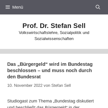
Zum
Menü
Inhalt
springen
Prof. Dr. Stefan Sell
Volkswirtschaftslehre, Sozialpolitik und
Sozialwissenschaften
Das „Bürgergeld“ wird im Bundestag
beschlossen – und muss noch durch
den Bundesrat
10. November 2022
von
Stefan Sell
Studiogast zum Thema „Bundestag diskutiert
und beschließt das Bürgergeld“ in der