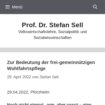
Zum
Menü
Inhalt
springen
Prof. Dr. Stefan Sell
Volkswirtschaftslehre, Sozialpolitik und
Sozialwissenschaften
Zur Bedeutung der frei-gemeinnützigen
Wohlfahrtspflege
29. April 2022
von
Stefan Sell
29.04.2022, Pforzheim
Noch nicht einmal „arm, aber sexy“ – eine