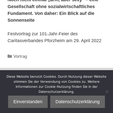
Gesellschaft ohne sozialwirtschaftliches
Fundament. Von daher: Ein Blick auf die
Sonnenseite
Festvortrag zur 101-Jahr-Feier des
Caritasverbandes Pforzheim am 29. April 2022
Kategorien
Vortrag
Diese Website benutzt Cookies. Durch Nutzung dieser Website
stimmen Sie der Verwendung von Cookies zu. Weitere
Informationen zur Cookie-Nutzung finden Sie in der
Datenschutzerklärung.
Einverstanden
Datenschutzerklärung