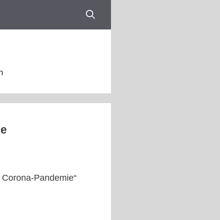
n
ie
er Corona-Pandemie“