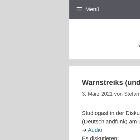
Zum
Menü
Inhalt
springen
Warnstreiks (und
3. März 2021
von
Stefan
Studiogast in der Disk
(Deutschlandfunk) am 
➔
Audio
Es diskutieren: