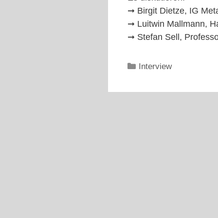
➞ Birgit Dietze, IG Met
➞ Luitwin Mallmann, 
➞ Stefan Sell, Professo
Kategorien
Interview