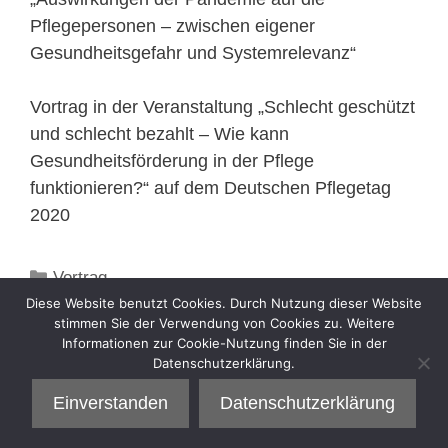
Pflegepersonen – zwischen eigener
Gesundheitsgefahr und Systemrelevanz“
Vortrag in der Veranstaltung „Schlecht geschützt
und schlecht bezahlt – Wie kann
Gesundheitsförderung in der Pflege
funktionieren?“ auf dem Deutschen Pflegetag
2020
Kategorien
Vortrag
Diese Website benutzt Cookies. Durch Nutzung dieser Website
stimmen Sie der Verwendung von Cookies zu. Weitere
Informationen zur Cookie-Nutzung finden Sie in der
Datenschutzerklärung.
Einverstanden
Datenschutzerklärung