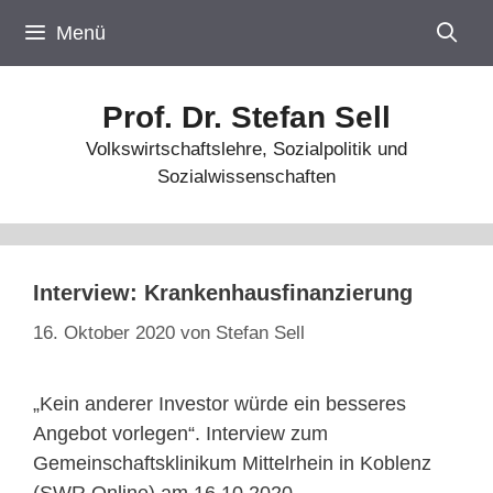
Zum
Menü
Inhalt
springen
Prof. Dr. Stefan Sell
Volkswirtschaftslehre, Sozialpolitik und
Sozialwissenschaften
Interview: Krankenhausfinanzierung
16. Oktober 2020
von
Stefan Sell
„Kein anderer Investor würde ein besseres
Angebot vorlegen“. Interview zum
Gemeinschaftsklinikum Mittelrhein in Koblenz
(SWR Online) am 16.10.2020