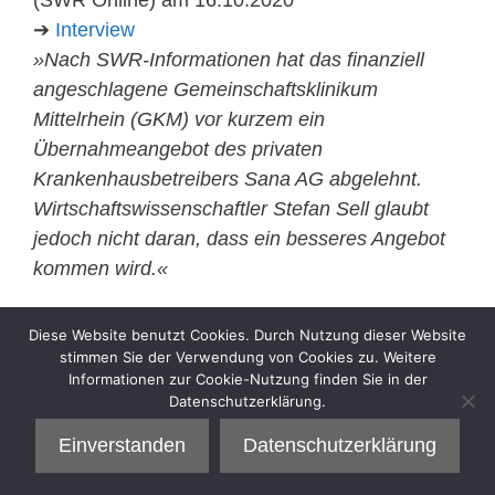
➔
Interview
»Nach SWR-Informationen hat das finanziell
angeschlagene Gemeinschaftsklinikum
Mittelrhein (GKM) vor kurzem ein
Übernahmeangebot des privaten
Krankenhausbetreibers Sana AG abgelehnt.
Wirtschaftswissenschaftler Stefan Sell glaubt
jedoch nicht daran, dass ein besseres Angebot
kommen wird.«
Kategorien
Diese Website benutzt Cookies. Durch Nutzung dieser Website
Interview
stimmen Sie der Verwendung von Cookies zu. Weitere
Informationen zur Cookie-Nutzung finden Sie in der
Datenschutzerklärung.
Einverstanden
Datenschutzerklärung