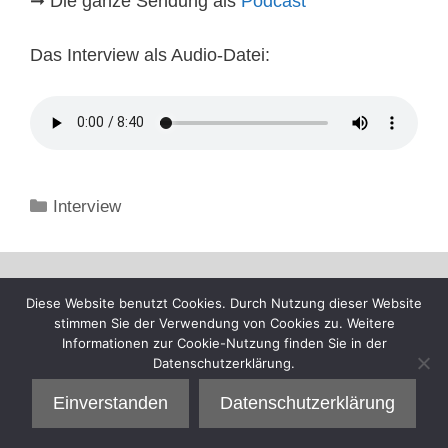
➞ Die ganze Sendung als
Podcast
Das Interview als Audio-Datei:
Kategorien
Interview
Diese Website benutzt Cookies. Durch Nutzung dieser Website
stimmen Sie der Verwendung von Cookies zu. Weitere
Informationen zur Cookie-Nutzung finden Sie in der
Datenschutzerklärung.
Einverstanden
Datenschutzerklärung