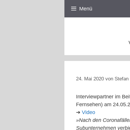
Zum
Menü
Inhalt
springen
24. Mai 2020
von
Stefan 
Interviewpartner im Be
Fernsehen) am 24.05.
➔
Video
»Nach den Coronafällen
Subunternehmen verbie