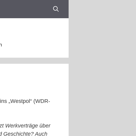
n
zins „Westpol“ (WDR-
tzt Werkverträge über
ld Geschichte? Auch