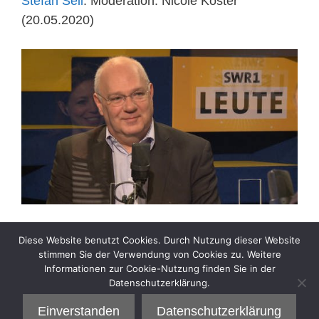
Stefan Sell
. Moderation: Nicole Köster
(20.05.2020)
➔
Audio
Diese Website benutzt Cookies. Durch Nutzung dieser Website
➔
Video
stimmen Sie der Verwendung von Cookies zu. Weitere
Informationen zur Cookie-Nutzung finden Sie in der
Datenschutzerklärung.
Kategorien
Interview
Einverstanden
Datenschutzerklärung