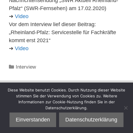
Nachrichtensendung „SWR Aktuell Rheinland-
Pfalz“ (SWR-Fernsehen) am 17.02.2020)
➔
Video
Vor dem Interview lief dieser Beitrag:
„Rheinland-Pfalz: Servicestelle für Fachkräfte
kommt erst 2021“
➔
Video
Kategorien
Interview
Diese Website benutzt Cookies. Durch Nutzung dieser Website
stimmen Sie der Verwendung von Cookies zu. Weitere
Informationen zur Cookie-Nutzung finden Sie in der
Datenschutzerklärung.
Einverstanden
Datenschutzerklärung