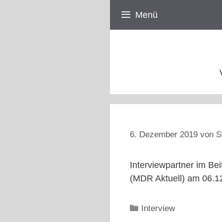
Zum
Menü
Inhalt
springen
6. Dezember 2019
von
S
Interviewpartner im Be
(MDR Aktuell) am 06.1
Kategorien
Interview