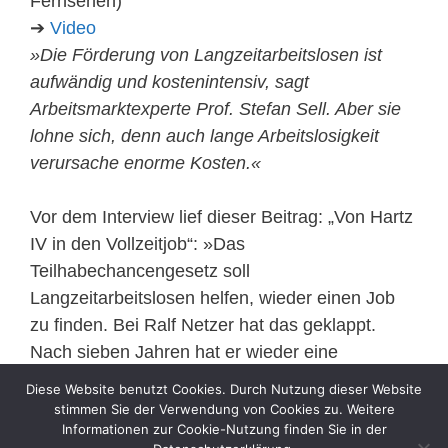
Fernsehen)
➔
Video
»Die Förderung von Langzeitarbeitslosen ist
aufwändig und kostenintensiv, sagt
Arbeitsmarktexperte Prof. Stefan Sell. Aber sie
lohne sich, denn auch lange Arbeitslosigkeit
verursache enorme Kosten.«
Vor dem Interview lief dieser Beitrag: „Von Hartz
IV in den Vollzeitjob“: »Das
Teilhabechancengesetz soll
Langzeitarbeitslosen helfen, wieder einen Job
zu finden. Bei Ralf Netzer hat das geklappt.
Nach sieben Jahren hat er wieder eine
Anstellung gefunden.«
Diese Website benutzt Cookies. Durch Nutzung dieser Website
➔
Video
stimmen Sie der Verwendung von Cookies zu. Weitere
Informationen zur Cookie-Nutzung finden Sie in der