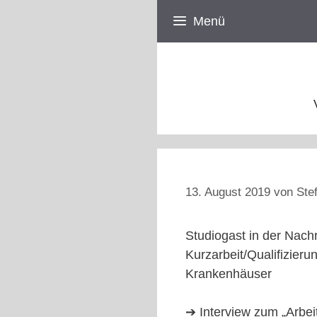
Zum
Menü
Inhalt
springen
13. August 2019
von
Ste
Studiogast in der Nac
Kurzarbeit/Qualifizie
Krankenhäuser
➔ Interview zum „Arbe