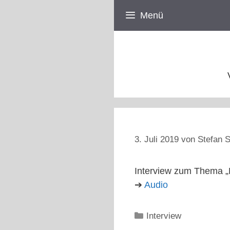
Zum
Menü
Inhalt
springen
3. Juli 2019
von
Stefan S
Interview zum Thema „M
➔
Audio
Kategorien
Interview