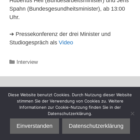
Hubertus Heil (Bundesarbeitsminister) und Jens
Spahn (Bundesgesundheitsminister), ab 13:00
Uhr.
➔ Pressekonferenz der drei Minister und
Studiogespräch als
Video
Kategorien
Interview
Diese Website benutzt Cookies. Durch Nutzung dieser Website
stimmen Sie der Verwendung von Cookies zu. Weitere
Informationen zur Cookie-Nutzung finden Sie in der
Datenschutzerklärung.
Einverstanden
Datenschutzerklärung