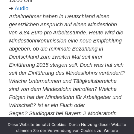
13:00 Uhr
➔
Audio
Arbeitnehmer haben in Deutschland einen
gesetzlichen Anspruch auf einen Mindestlohn
von 8.84 Euro pro Arbeitsstunde. Heute wird die
Mindestlohnkommission eine neue Empfehlung
abgeben, ob die minimale Bezahlung in
Deutschland zum zweiten Mal seit ihrer
Einführung 2015 steigen soll. Doch was hat sich
seit der Einführung des Mindestlohns verändert?
Welche Unternehmen und Tätigkeitsbereiche
sind von dem Mindestlohn betroffen? Welche
Folgen hat der Mindestlohn für Arbeitgeber und
Wirtschaft? Ist er ein Fluch oder
Segen? Studiogast bei Bayern 2-Moderatorin
Christine Krueger ist heute der
Diese Website benutzt Cookies. Durch Nutzung dieser Website
Arbeitsmarktexperte Prof. Dr. Stefan Sell.
stimmen Sie der Verwendung von Cookies zu. Weitere