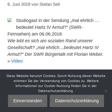
6. Juni 2018
von
Stefan Sell
Studiogast in der Sendung „mal ehrlich …
bedeutet Hartz IV Armut?“ (SWR-
Fernsehen) am 06.06.2018
Wie lebt es sich am sozialen Rand unserer
Gesellschaft? „mal ehrlich…bedeutet Hartz IV
Armut?“ Der SWR Bürgertalk mit Florian Weber.
»
Video
Kategorien
Diese Website benutzt Cookies. Durch Nutzung dieser Website
Interview
stimmen Sie der Verwendung von Cookies zu. Weitere
Informationen zur Cookie-Nutzung finden Sie in der
Datenschutzerklärung.
Einverstanden
Datenschutzerklärung