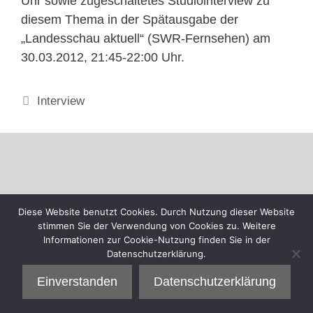
Uhr sowie zugeschaltetes Studiointerview zu
diesem Thema in der Spätausgabe der
„Landesschau aktuell“ (SWR-Fernsehen) am
30.03.2012, 21:45-22:00 Uhr.
Kategorien
Interview
Diese Website benutzt Cookies. Durch Nutzung dieser Website
stimmen Sie der Verwendung von Cookies zu. Weitere
Informationen zur Cookie-Nutzung finden Sie in der
Datenschutzerklärung.
Einverstanden
Datenschutzerklärung